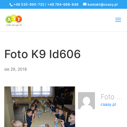
+48 535-995-732 / +48 784-668-848
kontakt@csasy.pl
Foto K9 Id606
sie 29, 2018
Foto K9 Id606
csasy.pl