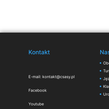
Kontakt
Nas
Ob
Tu
E-mail:
kontakt@csasy.pl
Jęz
Kl
Facebook
Ur
Youtube