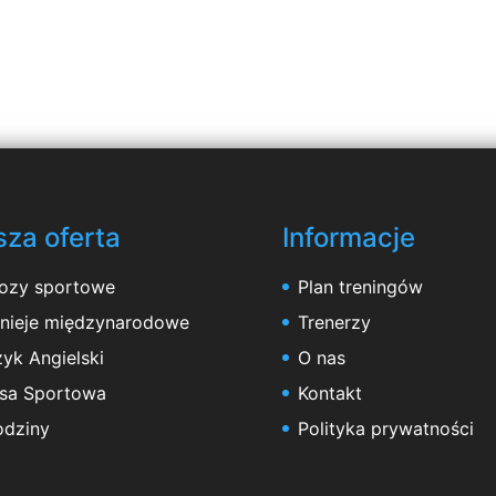
za oferta
Informacje
ozy sportowe
Plan treningów
rnieje międzynarodowe
Trenerzy
yk Angielski
O nas
asa Sportowa
Kontakt
odziny
Polityka prywatności