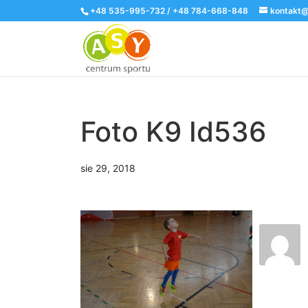
+48 535-995-732 / +48 784-668-848
kontakt@
Foto K9 Id536
sie 29, 2018