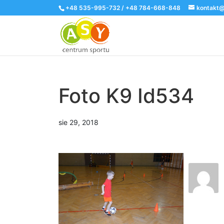
+48 535-995-732 / +48 784-668-848
kontakt@
Foto K9 Id534
sie 29, 2018