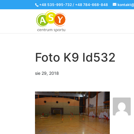
+48 535-995-732 / +48 784-668-848
kontakt@
Foto K9 Id532
sie 29, 2018