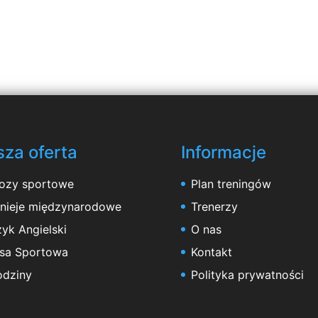
za oferta
Informacje
ozy sportowe
Plan treningów
rnieje międzynarodowe
Trenerzy
yk Angielski
O nas
asa Sportowa
Kontakt
odziny
Polityka prywatności