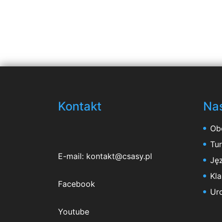
Kontakt
Nas
Ob
Tu
E-mail:
kontakt@csasy.pl
Jęz
Kl
Facebook
Ur
Youtube