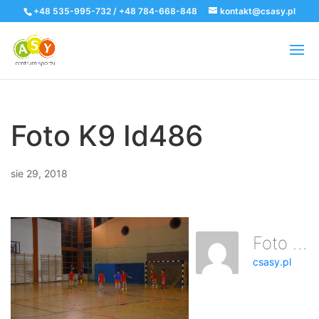
+48 535-995-732 / +48 784-668-848
kontakt@csasy.pl
Foto K9 Id486
sie 29, 2018
Foto K9 Id486
csasy.pl