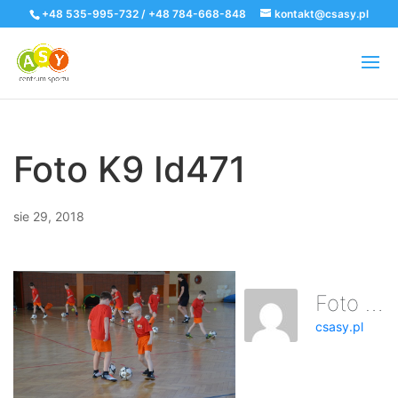
+48 535-995-732 / +48 784-668-848
kontakt@csasy.pl
Foto K9 Id471
sie 29, 2018
Foto K9 Id471
csasy.pl