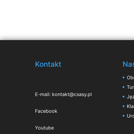
Kontakt
Nas
Ob
Tu
E-mail:
kontakt@csasy.pl
Jęz
Kl
Facebook
Ur
Youtube