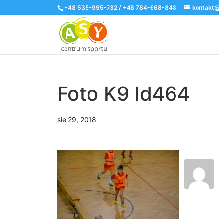
+48 535-995-732 / +48 784-668-848
kontakt@
Foto K9 Id464
sie 29, 2018