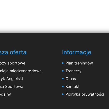
za oferta
Informacje
ozy sportowe
Plan treningów
rnieje międzynarodowe
Trenerzy
yk Angielski
O nas
asa Sportowa
Kontakt
odziny
Polityka prywatności