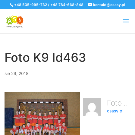
+48 535-995-732 / +48 784-668-848
kontakt@csasy.pl
Foto K9 Id463
sie 29, 2018
Foto K9 Id463
csasy.pl