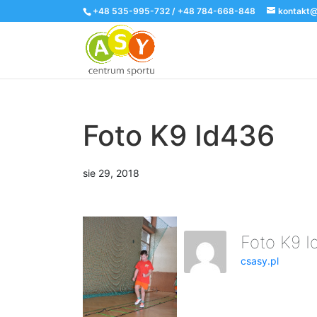
+48 535-995-732 / +48 784-668-848
kontakt@
Foto K9 Id436
sie 29, 2018
Foto K9 
csasy.pl