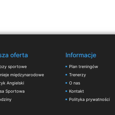
za oferta
Informacje
ozy sportowe
Plan treningów
rnieje międzynarodowe
Trenerzy
yk Angielski
O nas
asa Sportowa
Kontakt
odziny
Polityka prywatności