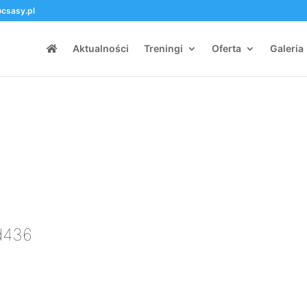
csasy.pl
Aktualności
Treningi
Oferta
Galeria
Id436