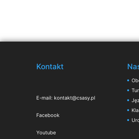
Kontakt
Nas
Ob
Tu
E-mail:
kontakt@csasy.pl
Jęz
Kl
Facebook
Ur
Youtube