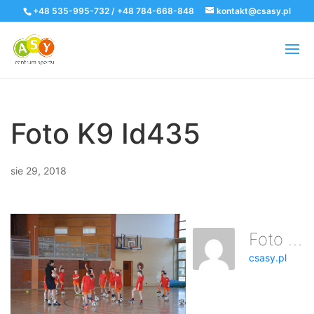
+48 535-995-732 / +48 784-668-848
kontakt@csasy.pl
Foto K9 Id435
sie 29, 2018
Foto K9 Id435
csasy.pl