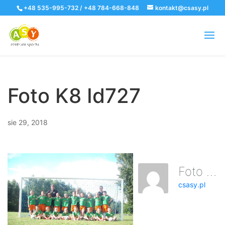
+48 535-995-732 / +48 784-668-848
kontakt@csasy.pl
Foto K8 Id727
sie 29, 2018
Foto K8 Id727
csasy.pl