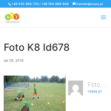
+48 535-995-732 / +48 784-668-848
kontakt@csasy.pl
Foto K8 Id678
sie 29, 2018
Foto K8 Id678
csasy.pl