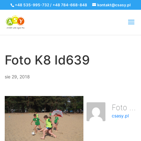
+48 535-995-732 / +48 784-668-848
kontakt@csasy.pl
Foto K8 Id639
sie 29, 2018
Foto K8 Id639
csasy.pl