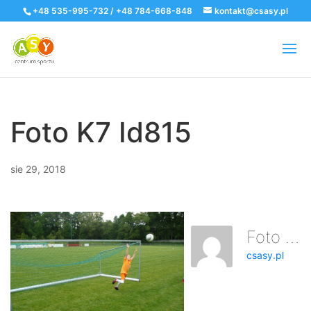
+48 535-995-732 / +48 784-668-848
kontakt@csasy.pl
Foto K7 Id815
sie 29, 2018
Foto K7 Id815
csasy.pl