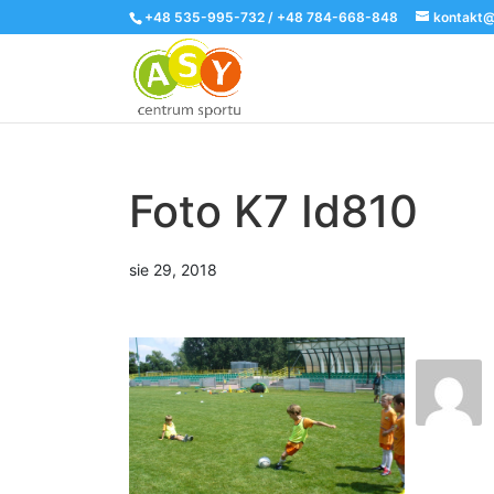
+48 535-995-732 / +48 784-668-848
kontakt@
Foto K7 Id810
sie 29, 2018