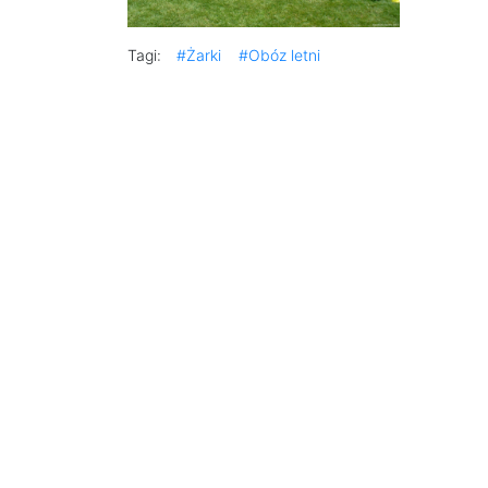
Tagi:
#Żarki
#Obóz letni