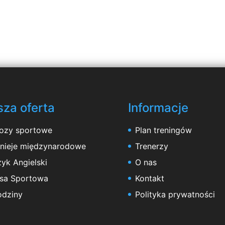
za oferta
Informacje
ozy sportowe
Plan treningów
rnieje międzynarodowe
Trenerzy
yk Angielski
O nas
asa Sportowa
Kontakt
odziny
Polityka prywatności