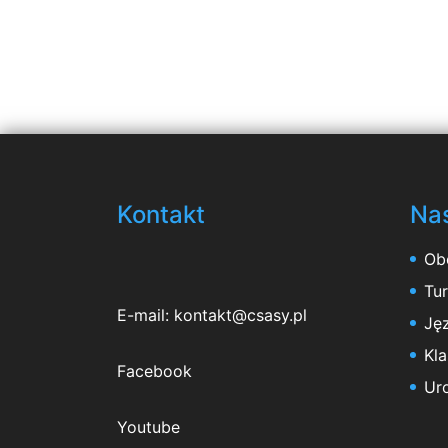
Kontakt
Nas
Ob
Tu
E-mail:
kontakt@csasy.pl
Jęz
Kl
Facebook
Ur
Youtube