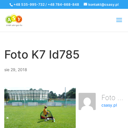
+48 535-995-732 / +48 784-668-848
kontakt@csasy.pl
Foto K7 Id785
sie 29, 2018
Foto K7 Id785
csasy.pl