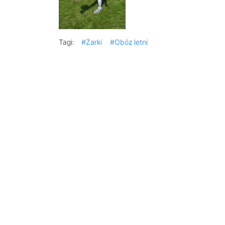
Tagi:
#Żarki
#Obóz letni