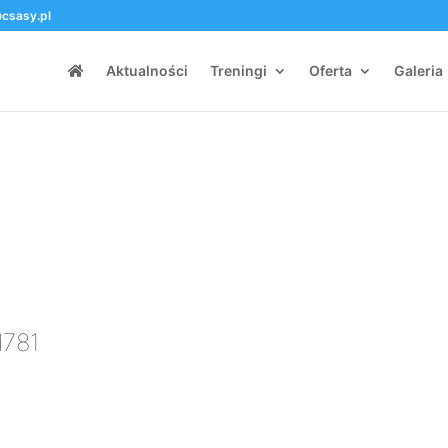
csasy.pl
Aktualności
Treningi
Oferta
Galeria
Id781