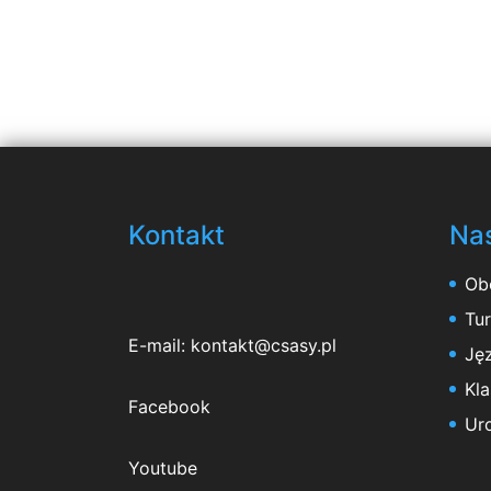
Kontakt
Nas
Ob
Tu
E-mail:
kontakt@csasy.pl
Jęz
Kl
Facebook
Ur
Youtube