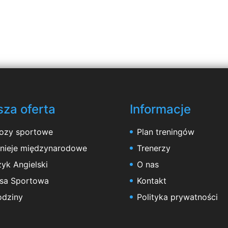
za oferta
Informacje
ozy sportowe
Plan treningów
rnieje międzynarodowe
Trenerzy
yk Angielski
O nas
asa Sportowa
Kontakt
odziny
Polityka prywatności