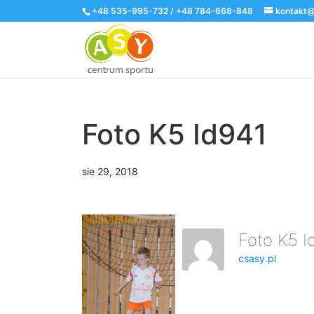
+48 535-995-732 / +48 784-668-848
kontakt@
Foto K5 Id941
sie 29, 2018
Foto K5 
csasy.pl