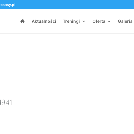
csasy.pl
Aktualności
Treningi
Oferta
Galeria
Id941