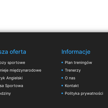
za oferta
Informacje
ozy sportowe
Plan treningów
rnieje międzynarodowe
Trenerzy
yk Angielski
O nas
asa Sportowa
Kontakt
odziny
Polityka prywatności