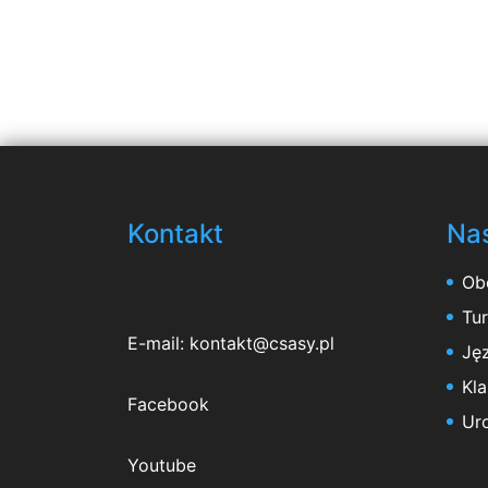
Kontakt
Nas
Ob
Tu
E-mail:
kontakt@csasy.pl
Jęz
Kl
Facebook
Ur
Youtube