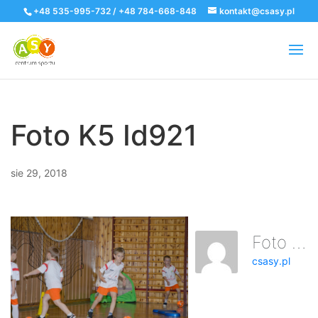
+48 535-995-732 / +48 784-668-848
kontakt@csasy.pl
Foto K5 Id921
sie 29, 2018
Foto K5 Id921
csasy.pl