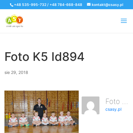
+48 535-995-732 / +48 784-668-848
kontakt@csasy.pl
Foto K5 Id894
sie 29, 2018
Foto K5 Id894
csasy.pl