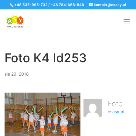
+48 535-995-732 / +48 784-668-848
kontakt@csasy.pl
Foto K4 Id253
sie 29, 2018
Foto K4 Id253
csasy.pl