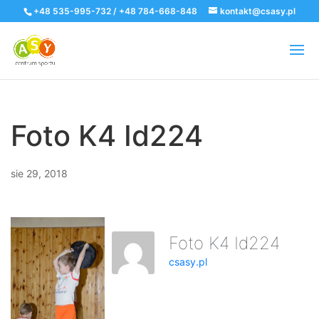
+48 535-995-732 / +48 784-668-848
kontakt@csasy.pl
Foto K4 Id224
sie 29, 2018
Foto K4 Id224
csasy.pl