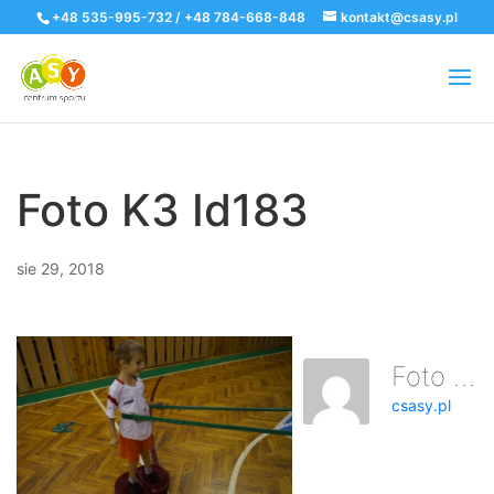
+48 535-995-732 / +48 784-668-848
kontakt@csasy.pl
Foto K3 Id183
sie 29, 2018
Foto K3 Id183
csasy.pl