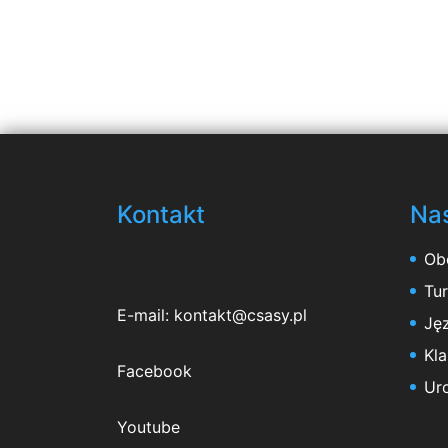
Kontakt
Nas
Ob
Tu
E-mail:
kontakt@csasy.pl
Jęz
Kl
Facebook
Ur
Youtube