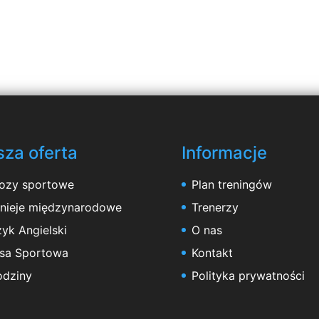
za oferta
Informacje
ozy sportowe
Plan treningów
rnieje międzynarodowe
Trenerzy
yk Angielski
O nas
asa Sportowa
Kontakt
odziny
Polityka prywatności