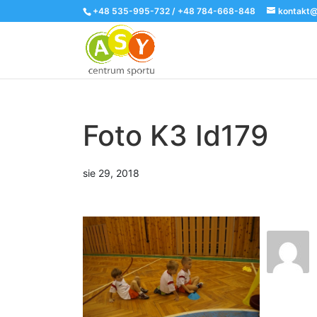
+48 535-995-732 / +48 784-668-848
kontakt@
Foto K3 Id179
sie 29, 2018