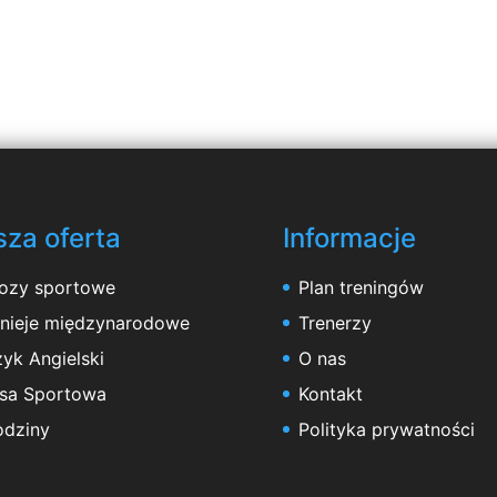
za oferta
Informacje
ozy sportowe
Plan treningów
rnieje międzynarodowe
Trenerzy
yk Angielski
O nas
asa Sportowa
Kontakt
odziny
Polityka prywatności