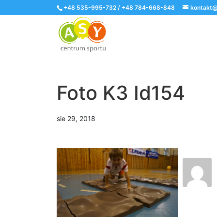
+48 535-995-732 / +48 784-668-848
kontakt@
Foto K3 Id154
sie 29, 2018