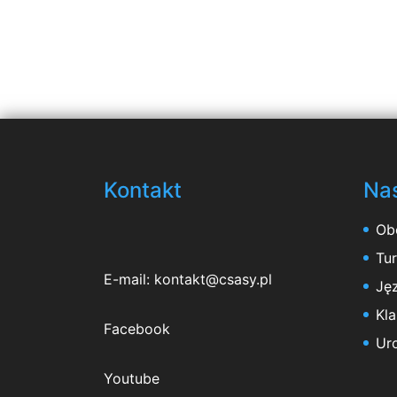
Kontakt
Nas
Ob
Tu
E-mail:
kontakt@csasy.pl
Jęz
Kl
Facebook
Ur
Youtube