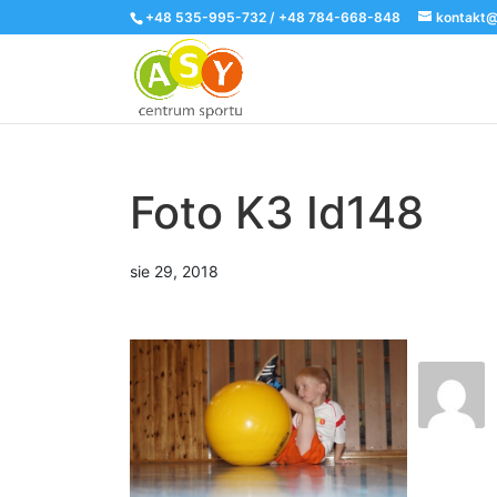
+48 535-995-732 / +48 784-668-848
kontakt@
Foto K3 Id148
sie 29, 2018