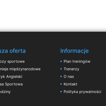
za oferta
Informacje
ozy sportowe
Plan treningów
rnieje międzynarodowe
Trenerzy
yk Angielski
O nas
asa Sportowa
Kontakt
odziny
Polityka prywatności