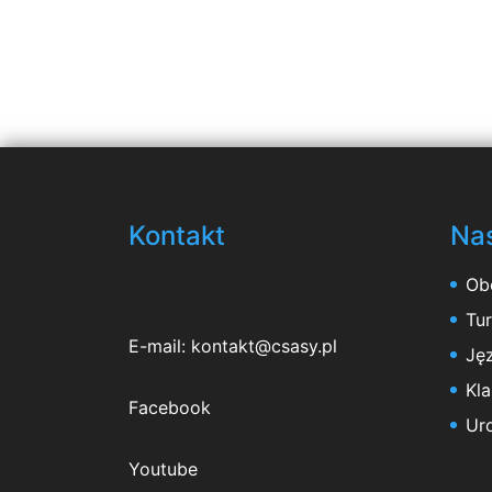
Kontakt
Nas
Ob
Tu
E-mail:
kontakt@csasy.pl
Jęz
Kl
Facebook
Ur
Youtube