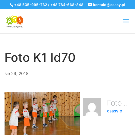
+48 535-995-732 / +48 784-668-848
kontakt@csasy.pl
Foto K1 Id70
sie 29, 2018
Foto K1 Id70
csasy.pl