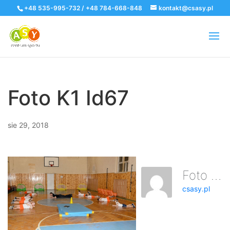
+48 535-995-732 / +48 784-668-848
kontakt@csasy.pl
Foto K1 Id67
sie 29, 2018
Foto K1 Id67
csasy.pl