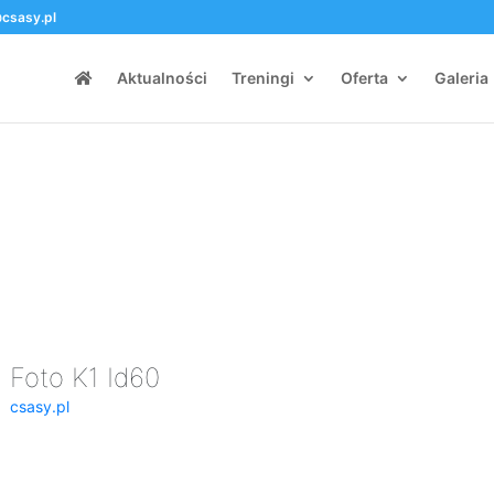
csasy.pl
Aktualności
Treningi
Oferta
Galeria
Foto K1 Id60
csasy.pl