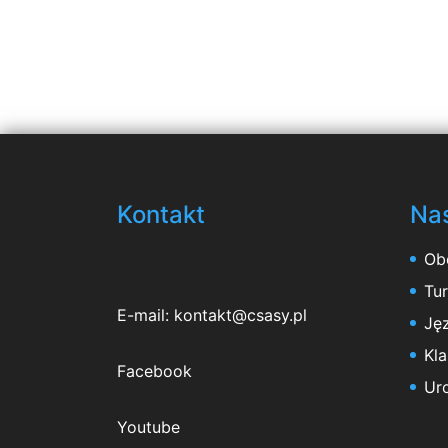
Kontakt
Nas
Ob
Tu
E-mail:
kontakt@csasy.pl
Jęz
Kl
Facebook
Ur
Youtube