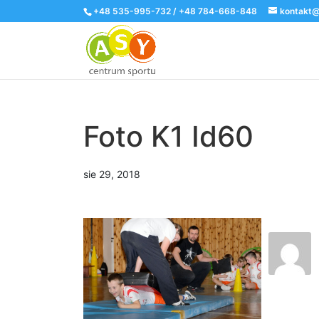
+48 535-995-732 / +48 784-668-848
kontakt@
Foto K1 Id60
sie 29, 2018