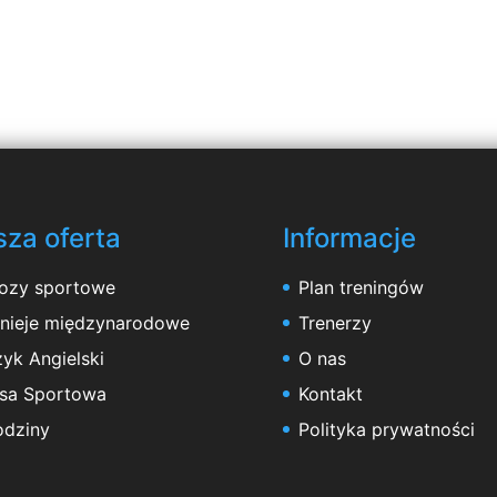
za oferta
Informacje
ozy sportowe
Plan treningów
rnieje międzynarodowe
Trenerzy
yk Angielski
O nas
asa Sportowa
Kontakt
odziny
Polityka prywatności