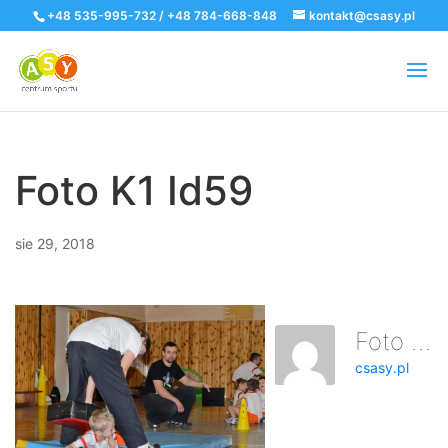
+48 535-995-732 / +48 784-668-848
kontakt@csasy.pl
Foto K1 Id59
sie 29, 2018
Foto K1 Id59
csasy.pl