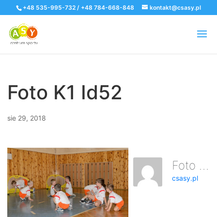
+48 535-995-732 / +48 784-668-848
kontakt@csasy.pl
Foto K1 Id52
sie 29, 2018
Foto K1 Id52
csasy.pl