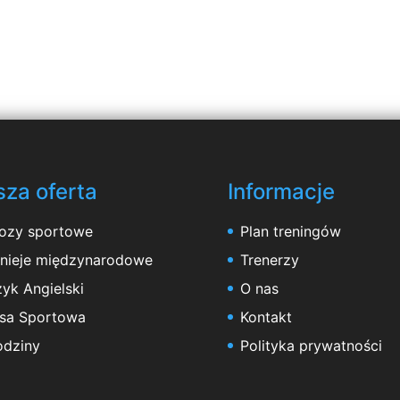
za oferta
Informacje
ozy sportowe
Plan treningów
rnieje międzynarodowe
Trenerzy
yk Angielski
O nas
asa Sportowa
Kontakt
odziny
Polityka prywatności