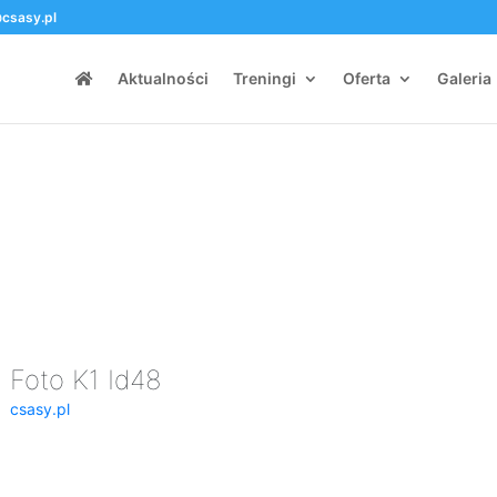
csasy.pl
Aktualności
Treningi
Oferta
Galeria
Foto K1 Id48
csasy.pl