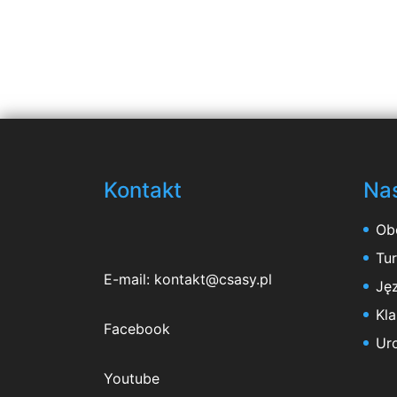
Kontakt
Nas
Ob
Tu
E-mail:
kontakt@csasy.pl
Jęz
Kl
Facebook
Ur
Youtube