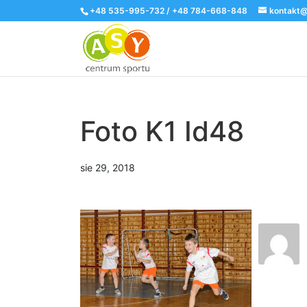
+48 535-995-732 / +48 784-668-848
kontakt@
Foto K1 Id48
sie 29, 2018