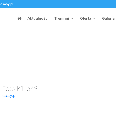
csasy.pl
Aktualności
Treningi
Oferta
Galeria
Foto K1 Id43
csasy.pl