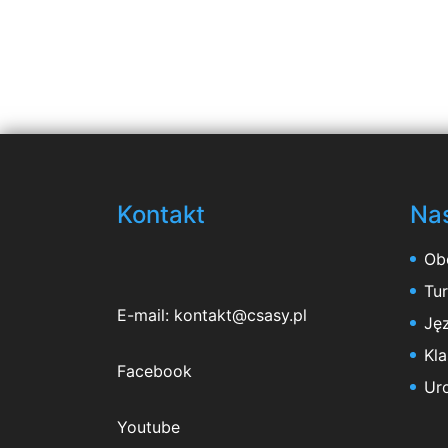
Kontakt
Nas
Ob
Tu
E-mail:
kontakt@csasy.pl
Jęz
Kl
Facebook
Ur
Youtube