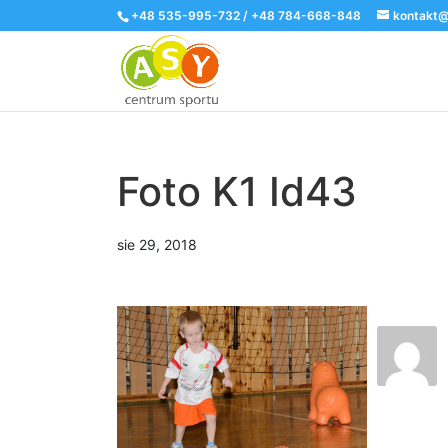
+48 535-995-732 / +48 784-668-848
kontakt@
Foto K1 Id43
sie 29, 2018