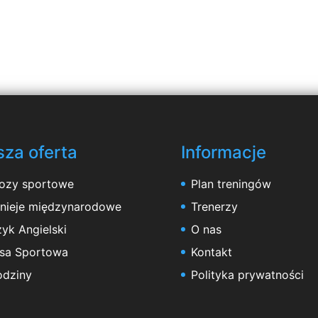
za oferta
Informacje
ozy sportowe
Plan treningów
rnieje międzynarodowe
Trenerzy
yk Angielski
O nas
asa Sportowa
Kontakt
odziny
Polityka prywatności