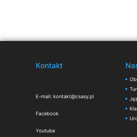
Kontakt
Nas
Ob
Tu
E-mail:
kontakt@csasy.pl
Jęz
Kl
Facebook
Ur
Youtube