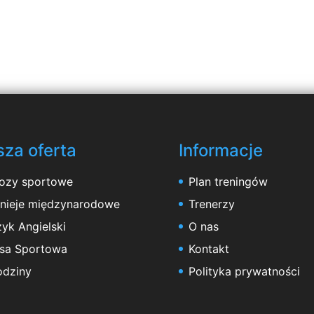
za oferta
Informacje
ozy sportowe
Plan treningów
rnieje międzynarodowe
Trenerzy
yk Angielski
O nas
asa Sportowa
Kontakt
odziny
Polityka prywatności