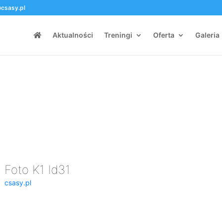
csasy.pl
Aktualności
Treningi
Oferta
Galeria
Foto K1 Id31
csasy.pl