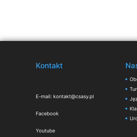
Kontakt
Nas
Ob
Tu
E-mail:
kontakt@csasy.pl
Jęz
Kl
Facebook
Ur
Youtube