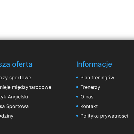
za oferta
Informacje
ozy sportowe
Plan treningów
rnieje międzynarodowe
Trenerzy
yk Angielski
O nas
asa Sportowa
Kontakt
odziny
Polityka prywatności