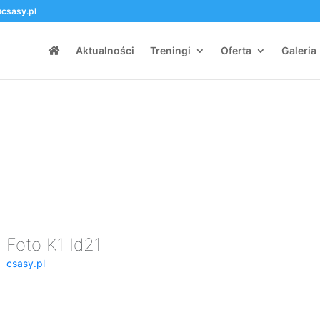
csasy.pl
Aktualności
Treningi
Oferta
Galeria
Foto K1 Id21
csasy.pl