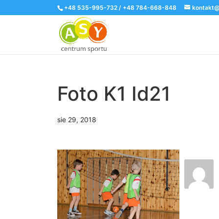
+48 535-995-732 / +48 784-668-848
kontakt@
Foto K1 Id21
sie 29, 2018