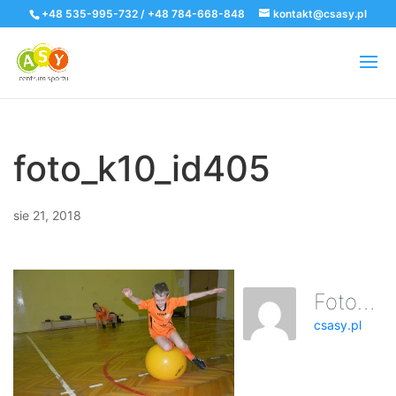
+48 535-995-732 / +48 784-668-848
kontakt@csasy.pl
foto_k10_id405
sie 21, 2018
Foto_k10_id405
csasy.pl