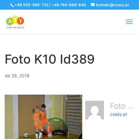
+48 535-995-732 / +48 784-668-848
kontakt@csasy.pl
Foto K10 Id389
sie 29, 2018
Foto K10 Id389
csasy.pl