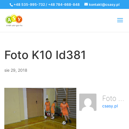
+48 535-995-732 / +48 784-668-848
kontakt@csasy.pl
Foto K10 Id381
sie 29, 2018
Foto K10 Id381
csasy.pl