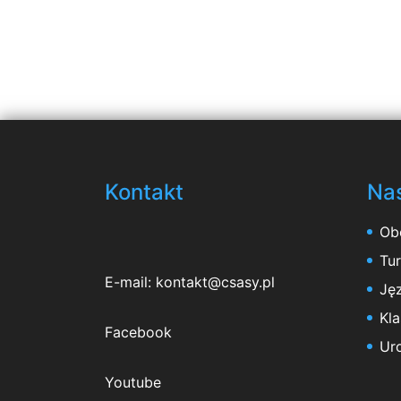
Kontakt
Nas
Ob
Tu
E-mail:
kontakt@csasy.pl
Jęz
Kl
Facebook
Ur
Youtube