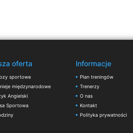
za oferta
Informacje
ozy sportowe
Plan treningów
rnieje międzynarodowe
Trenerzy
yk Angielski
O nas
asa Sportowa
Kontakt
odziny
Polityka prywatności