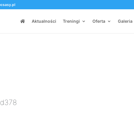
csasy.pl
Aktualności
Treningi
Oferta
Galeria
 Id378