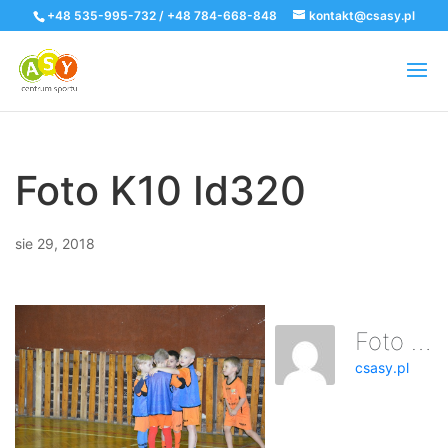
+48 535-995-732 / +48 784-668-848
kontakt@csasy.pl
Foto K10 Id320
sie 29, 2018
Foto K10 Id320
csasy.pl