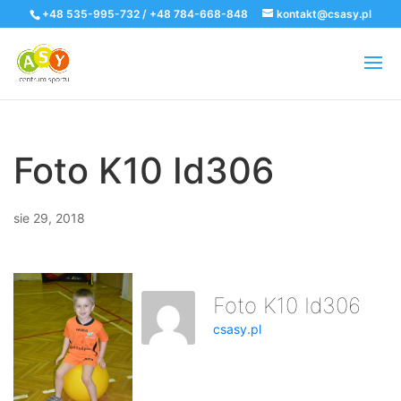
+48 535-995-732 / +48 784-668-848
kontakt@csasy.pl
Foto K10 Id306
sie 29, 2018
Foto K10 Id306
csasy.pl