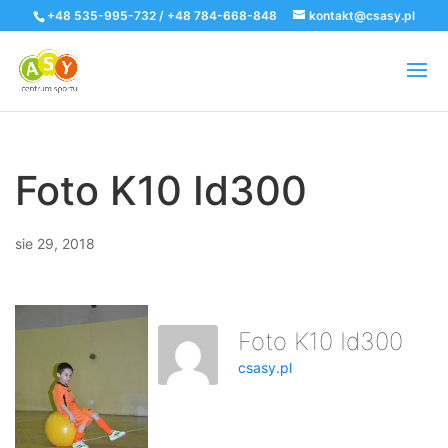
+48 535-995-732 / +48 784-668-848
kontakt@csasy.pl
Foto K10 Id300
sie 29, 2018
Foto K10 Id300
csasy.pl