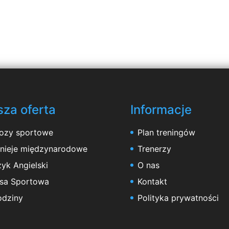
za oferta
Informacje
ozy sportowe
Plan treningów
rnieje międzynarodowe
Trenerzy
yk Angielski
O nas
asa Sportowa
Kontakt
odziny
Polityka prywatności