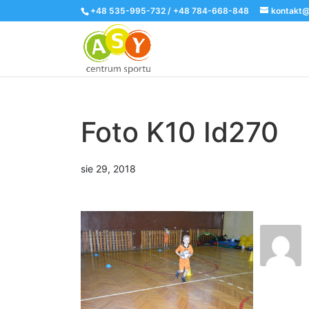
+48 535-995-732 / +48 784-668-848
kontakt@
Foto K10 Id270
sie 29, 2018