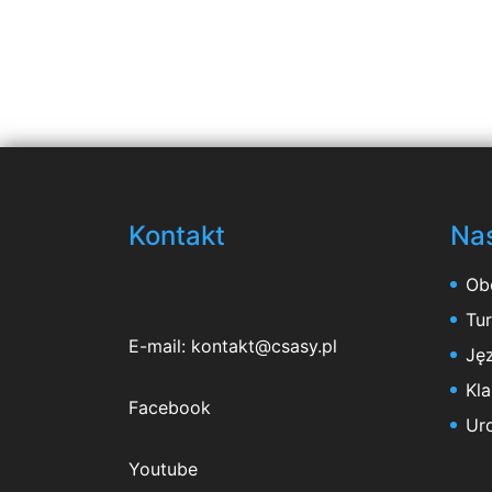
Kontakt
Nas
Ob
Tu
E-mail:
kontakt@csasy.pl
Jęz
Kl
Facebook
Ur
Youtube