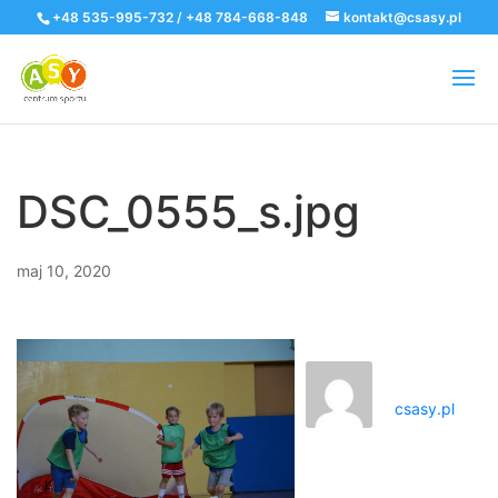
+48 535-995-732 / +48 784-668-848
kontakt@csasy.pl
DSC_0555_s.jpg
maj 10, 2020
csasy.pl