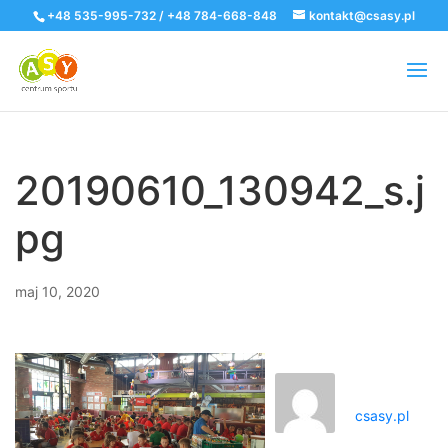
+48 535-995-732 / +48 784-668-848
kontakt@csasy.pl
20190610_130942_s.j
pg
maj 10, 2020
csasy.pl